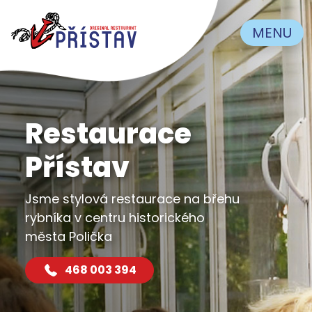
MENU
Restaurace
Přístav
Jsme stylová restaurace na břehu
rybníka v centru historického
města Polička
468 003 394