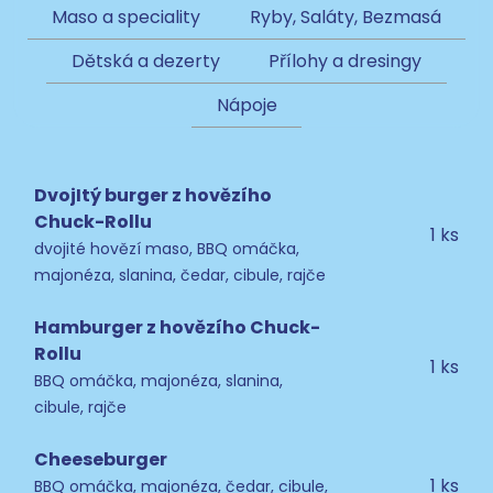
Maso a speciality
Ryby, Saláty, Bezmasá
Dětská a dezerty
Přílohy a dresingy
Nápoje
DvojItý burger z hovězího
Chuck-Rollu
1 ks
dvojité hovězí maso, BBQ omáčka,
majonéza, slanina, čedar, cibule, rajče
Hamburger z hovězího Chuck-
Rollu
1 ks
BBQ omáčka, majonéza, slanina,
cibule, rajče
Cheeseburger
1 ks
BBQ omáčka, majonéza, čedar, cibule,