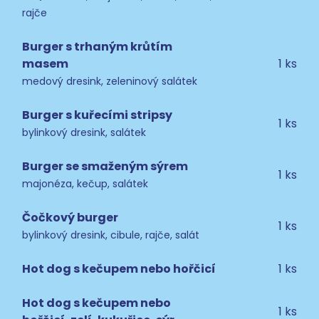
rajče
Burger s trhaným krůtím
masem
1 ks
medový dresink, zeleninový salátek
Burger s kuřecími stripsy
1 ks
bylinkový dresink, salátek
Burger se smaženým sýrem
1 ks
majonéza, kečup, salátek
Čočkový burger
1 ks
bylinkový dresink, cibule, rajče, salát
Hot dog s kečupem nebo hořčicí
1 ks
Hot dog s kečupem nebo
1 ks